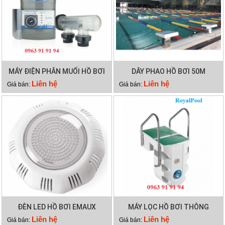
MÁY ĐIỆN PHÂN MUỐI HỒ BƠI
DÂY PHAO HỒ BƠI 50M
WATERCO HYDROCHLOR MK3
Liên hệ
Liên hệ
Giá bán:
Giá bán:
ST 3000
ĐÈN LED HỒ BƠI EMAUX
MÁY LỌC HỒ BƠI THÔNG
TP100
MINH PK 8028
Liên hệ
Liên hệ
Giá bán:
Giá bán: