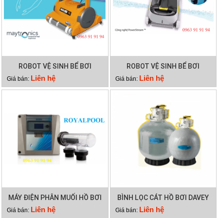
ROBOT VỆ SINH BỂ BƠI
ROBOT VỆ SINH BỂ BƠI
DOLPHIN WAVE 75
DOLPHIN X40 PLUS
Liên hệ
Liên hệ
Giá bán:
Giá bán:
MÁY ĐIỆN PHÂN MUỐI HỒ BƠI
BÌNH LỌC CÁT HỒ BƠI DAVEY
WATERCO HYDROCHLOR
DEP2140
Liên hệ
Liên hệ
Giá bán:
Giá bán:
MINERAL 5000