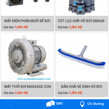
MÁY ĐIỆN PHÂN MUỐI BỂ BƠI
CỘT LỌC GIẤY HỒ BƠI EMAUX-
EMAUX SSC50
CF75
Liên hệ
Liên hệ
Giá bán:
Giá bán:
MÁY THỔI KHÍ MASSAGE CON
BẢN CHẢI VỆ SINH HỒ BƠI
SÒ 2HP
CÁN NHÔM
Liên hệ
Liên hệ
Giá bán:
Giá bán:
Gọi Điện
SMS
Chỉ Đường