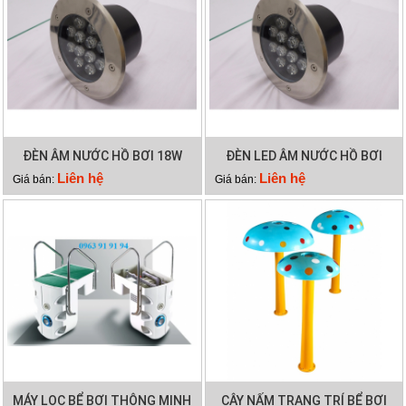
ĐÈN ÂM NƯỚC HỒ BƠI 18W
ĐÈN LED ÂM NƯỚC HỒ BƠI
12W
Liên hệ
Liên hệ
Giá bán:
Giá bán:
MÁY LỌC BỂ BƠI THÔNG MINH
CÂY NẤM TRANG TRÍ BỂ BƠI