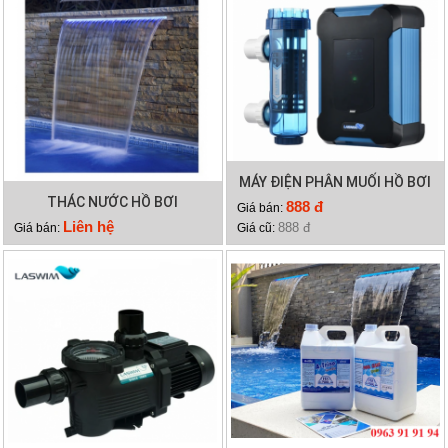
MÁY ĐIỆN PHÂN MUỐI HỒ BƠI
THÁC NƯỚC HỒ BƠI
LASWIM HQ/SQ
888 đ
Giá bán:
Liên hệ
888 đ
Giá bán:
Giá cũ: