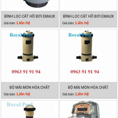
BÌNH LỌC CÁT HỒ BƠI EMAUX
BÌNH LỌC CÁT HỒ BƠI EMAUX
SP700
P350
Liên hệ
Liên hệ
Giá bán:
Giá bán:
BỘ MÀI MÒN HÓA CHẤT
BỘ MÀI MÒN HÓA CHẤT
EMAUX CLL-75
EMAUX CLL-50
Liên hệ
Liên hệ
Giá bán:
Giá bán: