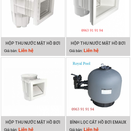
HỘP THU NƯỚC MẶT HỒ BƠI
HỘP THU NƯỚC MẶT HỒ BƠI
EMAUX EM0130
EMAUX EM0020
Liên hệ
Liên hệ
Giá bán:
Giá bán:
HỘP THU NƯỚC MẶT HỒ BƠI
BÌNH LỌC CÁT HỒ BƠI EMAUX
EMAUX EM0010
SP500
Liên hệ
Liên hệ
Giá bán:
Giá bán: