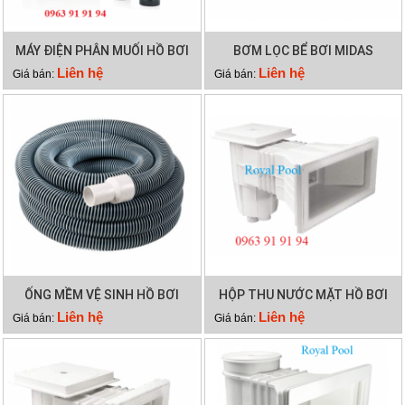
MÁY ĐIỆN PHÂN MUỐI HỒ BƠI
BƠM LỌC BỂ BƠI MIDAS
WATERCO HYDROCHLOR ST
GAMMA 26
Liên hệ
Liên hệ
Giá bán:
Giá bán:
2500
ỐNG MỀM VỆ SINH HỒ BƠI
HỘP THU NƯỚC MẶT HỒ BƠI
12M 2 LỚP
EMAUX EM0140
Liên hệ
Liên hệ
Giá bán:
Giá bán: