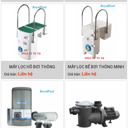
MÁY LỌC HỒ BƠI THÔNG
MÁY LỌC BỂ BƠI THÔNG MINH
MINH PK 8025
PK 8029
Liên hệ
Liên hệ
Giá bán:
Giá bán: