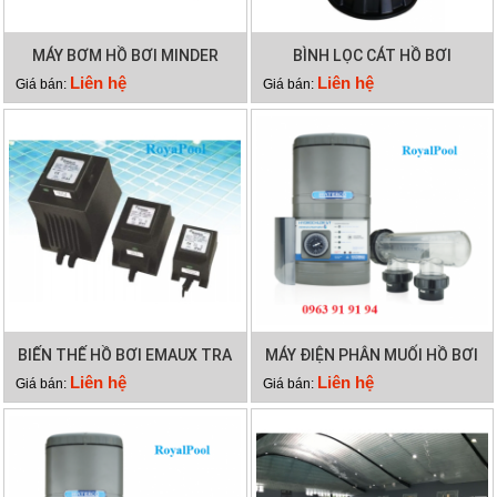
MÁY BƠM HỒ BƠI MINDER
BÌNH LỌC CÁT HỒ BƠI
MXB100
MINDER M36
Liên hệ
Liên hệ
Giá bán:
Giá bán:
BIẾN THẾ HỒ BƠI EMAUX TRA
MÁY ĐIỆN PHÂN MUỐI HỒ BƠI
300VA
WATERCO HYDROCHLOR MK3
Liên hệ
Liên hệ
Giá bán:
Giá bán:
ST 2000