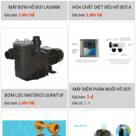
MÁY BƠM HỒ BƠI LASWIM
HÓA CHẤT DIỆT RÊU HỒ BƠI A
WL-KP756
TRINE
Liên hệ
Liên hệ
Giá bán:
Giá bán:
MÁY ĐIỆN PHÂN MUỐI HỒ BƠI
BƠM LỌC WATERCO SUPATUF
WATERCO HYDROCHLOR
1 đ
Giá bán:
300
MINERAL 4000
Liên hệ
1 đ
Giá bán:
Giá cũ: