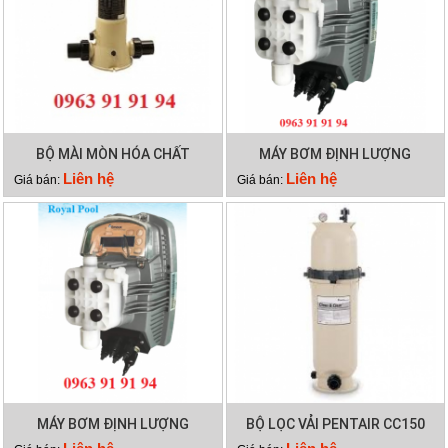
BỘ MÀI MÒN HÓA CHẤT
MÁY BƠM ĐỊNH LƯỢNG
EMAUX CL-02
EMAUX CTRL7-ORP
Liên hệ
Liên hệ
Giá bán:
Giá bán:
MÁY BƠM ĐỊNH LƯỢNG
BỘ LỌC VẢI PENTAIR CC150
EMAUX CTRL7-PH