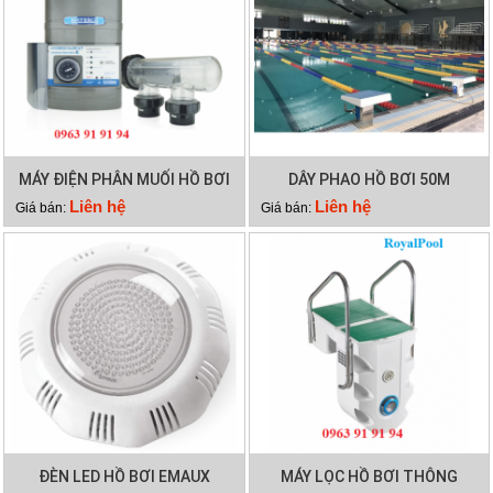
MÁY ĐIỆN PHÂN MUỐI HỒ BƠI
DÂY PHAO HỒ BƠI 50M
WATERCO HYDROCHLOR MK3
Liên hệ
Liên hệ
Giá bán:
Giá bán:
ST 3000
ĐÈN LED HỒ BƠI EMAUX
MÁY LỌC HỒ BƠI THÔNG