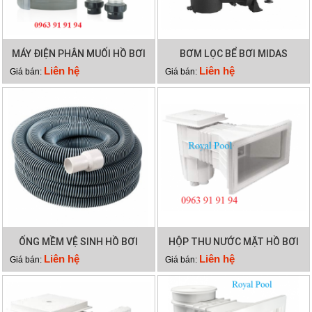
MÁY ĐIỆN PHÂN MUỐI HỒ BƠI
BƠM LỌC BỂ BƠI MIDAS
WATERCO HYDROCHLOR ST
GAMMA 26
Liên hệ
Liên hệ
Giá bán:
Giá bán:
2500
ỐNG MỀM VỆ SINH HỒ BƠI
HỘP THU NƯỚC MẶT HỒ BƠI
12M 2 LỚP
EMAUX EM0140
Liên hệ
Liên hệ
Giá bán:
Giá bán: