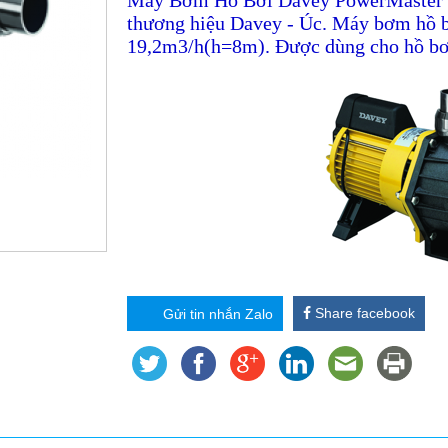
Máy Bơm Hồ Bơi Davey PowerMaster 250
thương hiệu Davey - Úc. Máy bơm hồ b
19,2m3/h(h=8m). Được dùng cho hồ bơi
Share facebook
Gửi tin nhắn Zalo