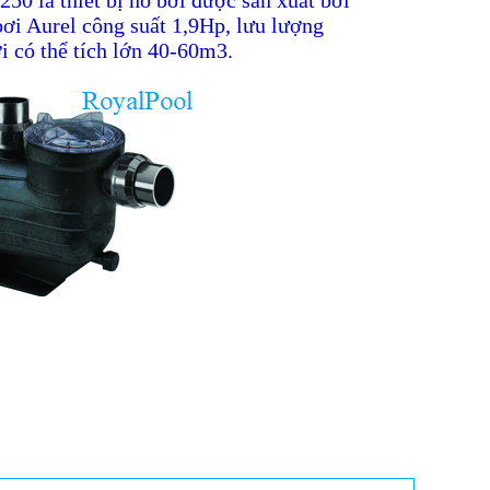
 là thiết bị hồ bơi được sản xuất bởi
ơi Aurel công suất 1,9Hp, lưu lượng
 có thể tích lớn 40-60m3.