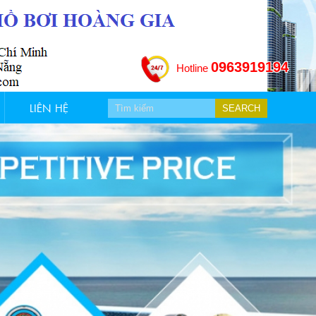
0963919194
Hotline
LIÊN HỆ
SEARCH