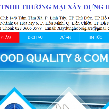
 PHẨM
DỊCH VỤ
DỰ ÁN
TIN TỨC