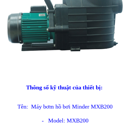
Thông số kỹ thuật của thiết bị:
Tên: Máy bơm hồ bơi Minder MXB200
- Model: MXB200