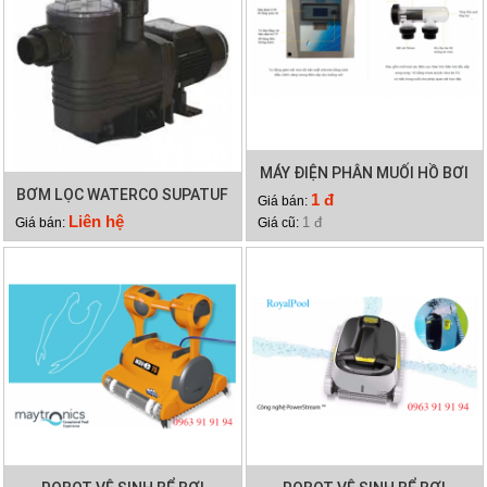
MÁY ĐIỆN PHÂN MUỐI HỒ BƠI
BƠM LỌC WATERCO SUPATUF
WATERCO HYDROCHLOR
1 đ
Giá bán:
300
MINERAL 4000
Liên hệ
1 đ
Giá bán:
Giá cũ: