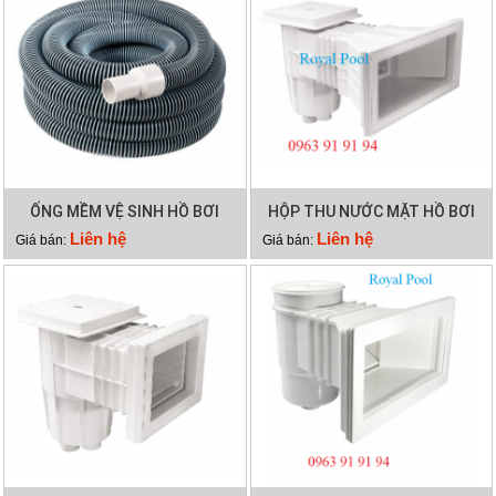
ỐNG MỀM VỆ SINH HỒ BƠI
HỘP THU NƯỚC MẶT HỒ BƠI
12M 2 LỚP
EMAUX EM0140
Liên hệ
Liên hệ
Giá bán:
Giá bán: