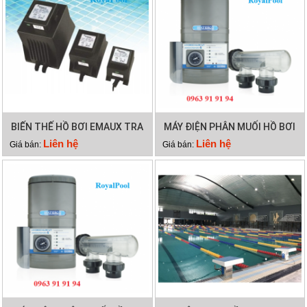
BIẾN THẾ HỒ BƠI EMAUX TRA
MÁY ĐIỆN PHÂN MUỐI HỒ BƠI
300VA
WATERCO HYDROCHLOR MK3
Liên hệ
Liên hệ
Giá bán:
Giá bán:
ST 2000