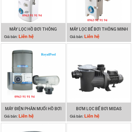
MÁY LỌC HỒ BƠI THÔNG
MÁY LỌC BỂ BƠI THÔNG MINH
MINH PK 8025
PK 8029
Liên hệ
Liên hệ
Giá bán:
Giá bán:
MÁY ĐIỆN PHÂN MUỐI HỒ BƠI
BƠM LỌC BỂ BƠI MIDAS
WATERCO HYDROCHLOR ST
GAMMA 26
Liên hệ
Liên hệ
Giá bán:
Giá bán:
2500