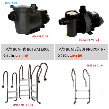
MÁY BƠM HỒ BƠI WATERCO
MÁY BƠM BỂ BƠI PROCOPI P-
HYDROSTAR 300
AP 0.95HP
Liên hệ
Liên hệ
Giá bán:
Giá bán: