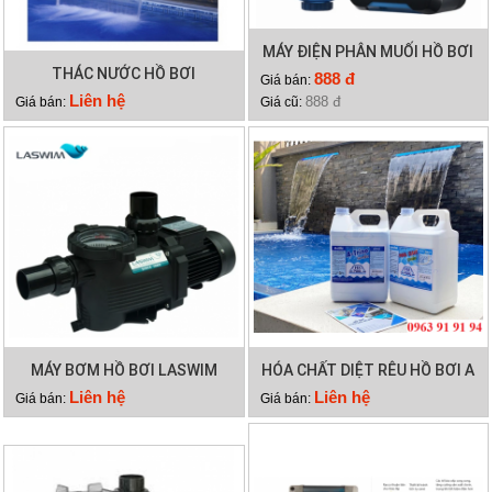
MÁY ĐIỆN PHÂN MUỐI HỒ BƠI
THÁC NƯỚC HỒ BƠI
LASWIM HQ/SQ
888 đ
Giá bán:
Liên hệ
888 đ
Giá bán:
Giá cũ:
MÁY BƠM HỒ BƠI LASWIM
HÓA CHẤT DIỆT RÊU HỒ BƠI A
WL-KP756
TRINE
Liên hệ
Liên hệ
Giá bán:
Giá bán: