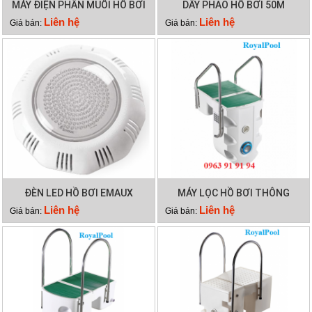
MÁY ĐIỆN PHÂN MUỐI HỒ BƠI
DÂY PHAO HỒ BƠI 50M
WATERCO HYDROCHLOR MK3
Liên hệ
Liên hệ
Giá bán:
Giá bán:
ST 3000
ĐÈN LED HỒ BƠI EMAUX
MÁY LỌC HỒ BƠI THÔNG
TP100
MINH PK 8028
Liên hệ
Liên hệ
Giá bán:
Giá bán: