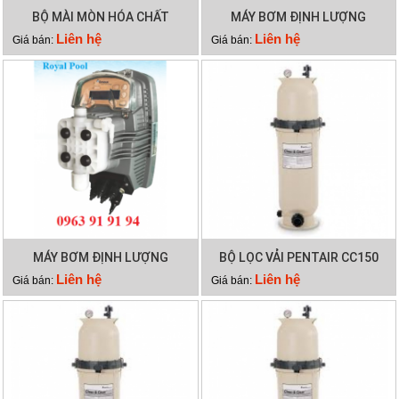
BỘ MÀI MÒN HÓA CHẤT
MÁY BƠM ĐỊNH LƯỢNG
EMAUX CL-02
EMAUX CTRL7-ORP
Liên hệ
Liên hệ
Giá bán:
Giá bán:
MÁY BƠM ĐỊNH LƯỢNG
BỘ LỌC VẢI PENTAIR CC150
EMAUX CTRL7-PH
Liên hệ
Liên hệ
Giá bán:
Giá bán: