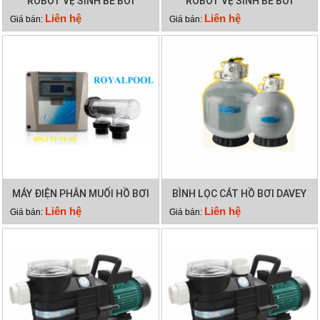
ROBOT VỆ SINH BỂ BƠI
ROBOT VỆ SINH BỂ BƠI
DOLPHIN WAVE 75
DOLPHIN X40 PLUS
Liên hệ
Liên hệ
Giá bán:
Giá bán:
MÁY ĐIỆN PHÂN MUỐI HỒ BƠI
BÌNH LỌC CÁT HỒ BƠI DAVEY
WATERCO HYDROCHLOR
DEP2140
Liên hệ
Liên hệ
Giá bán:
Giá bán:
MINERAL 5000