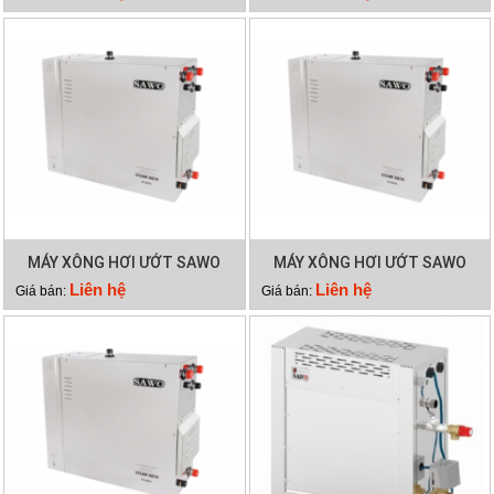
MÁY XÔNG HƠI ƯỚT SAWO
MÁY XÔNG HƠI ƯỚT SAWO
STP120
STP90
Liên hệ
Liên hệ
Giá bán:
Giá bán: