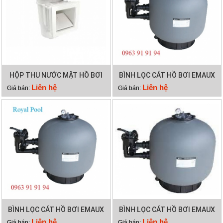
HỘP THU NƯỚC MẶT HỒ BƠI
BÌNH LỌC CÁT HỒ BƠI EMAUX
EMAUX EM0010
SP500
Liên hệ
Liên hệ
Giá bán:
Giá bán:
BÌNH LỌC CÁT HỒ BƠI EMAUX
BÌNH LỌC CÁT HỒ BƠI EMAUX
SP450
SP650
Liên hệ
Liên hệ
Giá bán:
Giá bán: