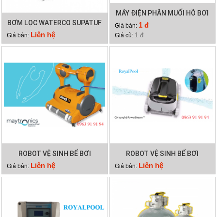
MÁY ĐIỆN PHÂN MUỐI HỒ BƠI
BƠM LỌC WATERCO SUPATUF
WATERCO HYDROCHLOR
1 đ
Giá bán:
300
MINERAL 4000
Liên hệ
1 đ
Giá bán:
Giá cũ:
ROBOT VỆ SINH BỂ BƠI
ROBOT VỆ SINH BỂ BƠI
DOLPHIN WAVE 75
DOLPHIN X40 PLUS
Liên hệ
Liên hệ
Giá bán:
Giá bán: