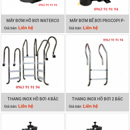
MÁY BƠM HỒ BƠI WATERCO
MÁY BƠM BỂ BƠI PROCOPI P-
HYDROSTAR 300
AP 0.95HP
Liên hệ
Liên hệ
Giá bán:
Giá bán:
THANG INOX HỒ BƠI 4 BẬC
THANG INOX HỒ BƠI 2 BẬC
Liên hệ
Liên hệ
Giá bán:
Giá bán: