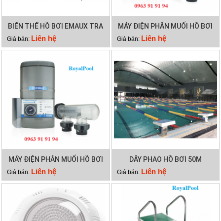
BIẾN THẾ HỒ BƠI EMAUX TRA
MÁY ĐIỆN PHÂN MUỐI HỒ BƠI
300VA
WATERCO HYDROCHLOR MK3
Liên hệ
Liên hệ
Giá bán:
Giá bán:
ST 2000
MÁY ĐIỆN PHÂN MUỐI HỒ BƠI
DÂY PHAO HỒ BƠI 50M
WATERCO HYDROCHLOR MK3
Liên hệ
Liên hệ
Giá bán:
Giá bán:
ST 3000