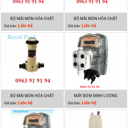
BỘ MÀI MÒN HÓA CHẤT
BỘ MÀI MÒN HÓA CHẤT
EMAUX CLL-75
EMAUX CLL-50
Liên hệ
Liên hệ
Giá bán:
Giá bán:
BỘ MÀI MÒN HÓA CHẤT
MÁY BƠM ĐỊNH LƯỢNG
EMAUX CL-02
EMAUX CTRL7-ORP
Liên hệ
Liên hệ
Giá bán:
Giá bán: