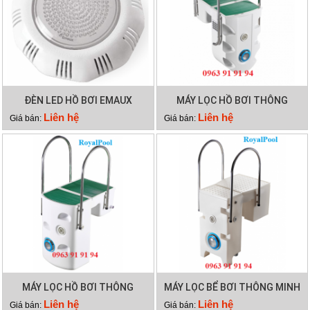
ĐÈN LED HỒ BƠI EMAUX
MÁY LỌC HỒ BƠI THÔNG
TP100
MINH PK 8028
Liên hệ
Liên hệ
Giá bán:
Giá bán:
MÁY LỌC HỒ BƠI THÔNG
MÁY LỌC BỂ BƠI THÔNG MINH
MINH PK 8025
PK 8029
Liên hệ
Liên hệ
Giá bán:
Giá bán: