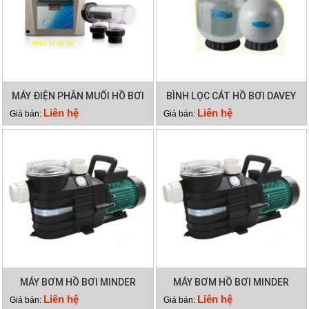
MÁY ĐIỆN PHÂN MUỐI HỒ BƠI
BÌNH LỌC CÁT HỒ BƠI DAVEY
WATERCO HYDROCHLOR
DEP2140
Liên hệ
Liên hệ
Giá bán:
Giá bán:
MINERAL 5000
MÁY BƠM HỒ BƠI MINDER
MÁY BƠM HỒ BƠI MINDER
MXB300
MXB250
Liên hệ
Liên hệ
Giá bán:
Giá bán: