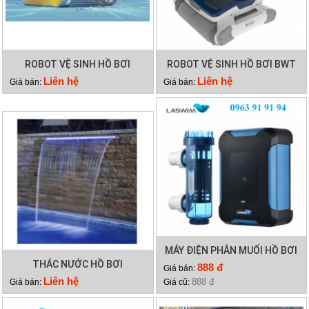
ROBOT VỆ SINH HỒ BƠI
ROBOT VỆ SINH HỒ BƠI BWT
HYDRO 3
RC60
Liên hệ
Liên hệ
Giá bán:
Giá bán:
MÁY ĐIỆN PHÂN MUỐI HỒ BƠI
THÁC NƯỚC HỒ BƠI
LASWIM HQ/SQ
888 đ
Giá bán:
Liên hệ
888 đ
Giá bán:
Giá cũ: