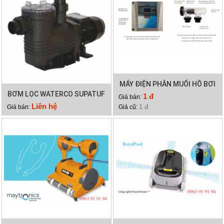
MÁY ĐIỆN PHÂN MUỐI HỒ BƠI
BƠM LỌC WATERCO SUPATUF
WATERCO HYDROCHLOR
1 đ
Giá bán:
300
MINERAL 4000
Liên hệ
1 đ
Giá bán:
Giá cũ: