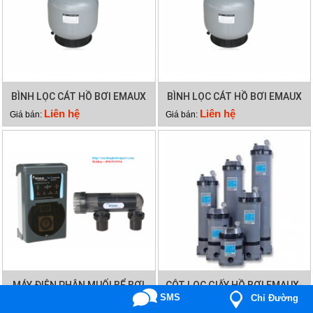
BÌNH LỌC CÁT HỒ BƠI EMAUX
BÌNH LỌC CÁT HỒ BƠI EMAUX
V1200
V1000
Liên hệ
Liên hệ
Giá bán:
Giá bán:
MÁY ĐIỆN PHÂN MUỐI BỂ BƠI
CỘT LỌC GIẤY HỒ BƠI EMAUX-
Gọi Điện
SMS
Chỉ Đường
EMAUX SSC50
CF75
Liên hệ
Liên hệ
Giá bán:
Giá bán: