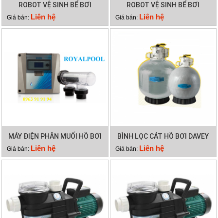
ROBOT VỆ SINH BỂ BƠI
ROBOT VỆ SINH BỂ BƠI
DOLPHIN WAVE 75
DOLPHIN X40 PLUS
Liên hệ
Liên hệ
Giá bán:
Giá bán:
MÁY ĐIỆN PHÂN MUỐI HỒ BƠI
BÌNH LỌC CÁT HỒ BƠI DAVEY
WATERCO HYDROCHLOR
DEP2140
Liên hệ
Liên hệ
Giá bán:
Giá bán:
MINERAL 5000