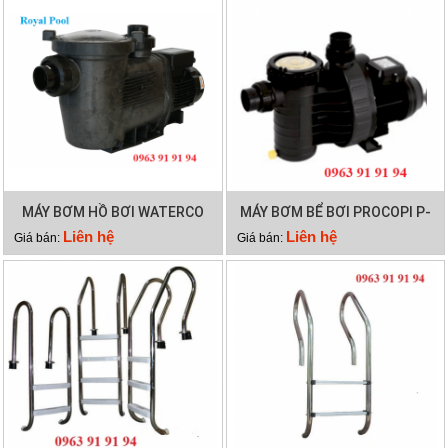
MÁY BƠM HỒ BƠI WATERCO
MÁY BƠM BỂ BƠI PROCOPI P-
HYDROSTAR 300
AP 0.95HP
Liên hệ
Liên hệ
Giá bán:
Giá bán: