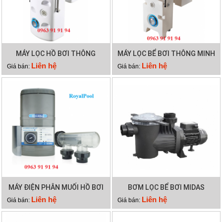
MÁY LỌC HỒ BƠI THÔNG
MÁY LỌC BỂ BƠI THÔNG MINH
MINH PK 8025
PK 8029
Liên hệ
Liên hệ
Giá bán:
Giá bán:
MÁY ĐIỆN PHÂN MUỐI HỒ BƠI
BƠM LỌC BỂ BƠI MIDAS
WATERCO HYDROCHLOR ST
GAMMA 26
Liên hệ
Liên hệ
Giá bán:
Giá bán:
2500