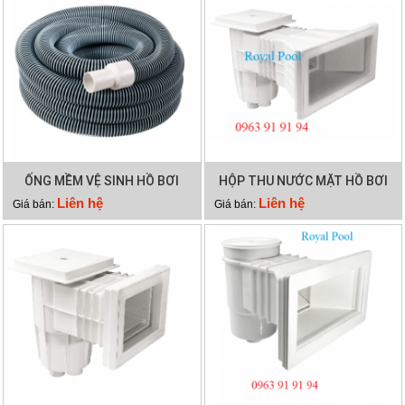
ỐNG MỀM VỆ SINH HỒ BƠI
HỘP THU NƯỚC MẶT HỒ BƠI
12M 2 LỚP
EMAUX EM0140
Liên hệ
Liên hệ
Giá bán:
Giá bán: