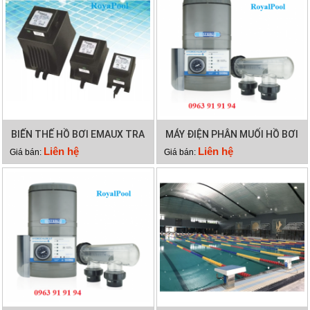
BIẾN THẾ HỒ BƠI EMAUX TRA
MÁY ĐIỆN PHÂN MUỐI HỒ BƠI
300VA
WATERCO HYDROCHLOR MK3
Liên hệ
Liên hệ
Giá bán:
Giá bán:
ST 2000