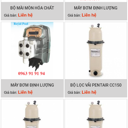
BỘ MÀI MÒN HÓA CHẤT
MÁY BƠM ĐỊNH LƯỢNG
EMAUX CL-02
EMAUX CTRL7-ORP
Liên hệ
Liên hệ
Giá bán:
Giá bán:
MÁY BƠM ĐỊNH LƯỢNG
BỘ LỌC VẢI PENTAIR CC150
EMAUX CTRL7-PH
Liên hệ
Liên hệ
Giá bán:
Giá bán: