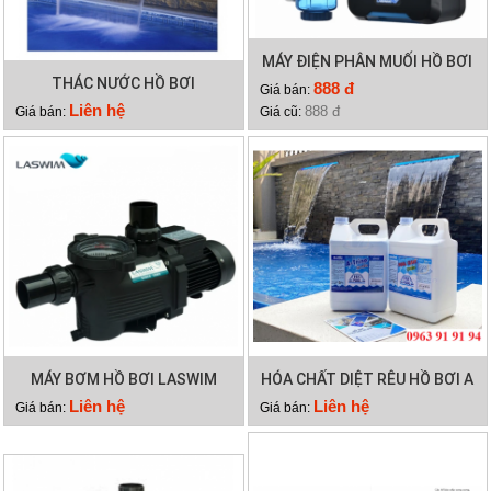
MÁY ĐIỆN PHÂN MUỐI HỒ BƠI
THÁC NƯỚC HỒ BƠI
LASWIM HQ/SQ
888 đ
Giá bán:
Liên hệ
888 đ
Giá bán:
Giá cũ:
MÁY BƠM HỒ BƠI LASWIM
HÓA CHẤT DIỆT RÊU HỒ BƠI A
WL-KP756
TRINE
Liên hệ
Liên hệ
Giá bán:
Giá bán: