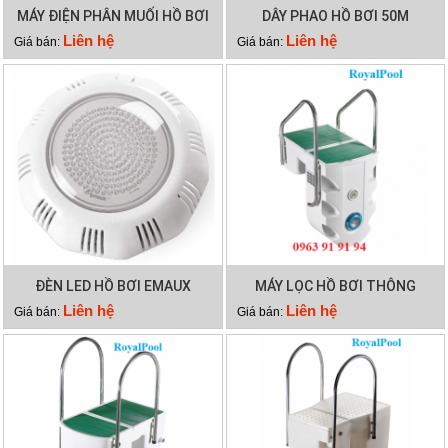
MÁY ĐIỆN PHÂN MUỐI HỒ BƠI
DÂY PHAO HỒ BƠI 50M
WATERCO HYDROCHLOR MK3
Liên hệ
Liên hệ
Giá bán:
Giá bán:
ST 3000
ĐÈN LED HỒ BƠI EMAUX
MÁY LỌC HỒ BƠI THÔNG
TP100
MINH PK 8028
Liên hệ
Liên hệ
Giá bán:
Giá bán: