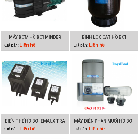
MÁY BƠM HỒ BƠI MINDER
BÌNH LỌC CÁT HỒ BƠI
MXB100
MINDER M36
Liên hệ
Liên hệ
Giá bán:
Giá bán:
BIẾN THẾ HỒ BƠI EMAUX TRA
MÁY ĐIỆN PHÂN MUỐI HỒ BƠI
300VA
WATERCO HYDROCHLOR MK3
Liên hệ
Liên hệ
Giá bán:
Giá bán:
ST 2000