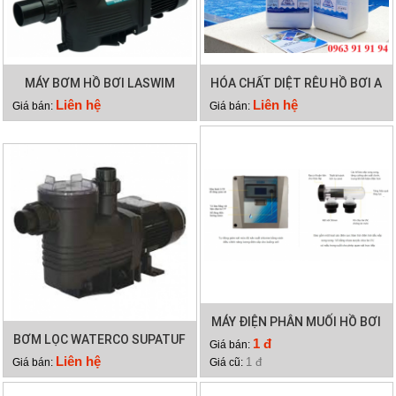
MÁY BƠM HỒ BƠI LASWIM
HÓA CHẤT DIỆT RÊU HỒ BƠI A
WL-KP756
TRINE
Liên hệ
Liên hệ
Giá bán:
Giá bán:
MÁY ĐIỆN PHÂN MUỐI HỒ BƠI
BƠM LỌC WATERCO SUPATUF
WATERCO HYDROCHLOR
1 đ
Giá bán:
300
MINERAL 4000
Liên hệ
1 đ
Giá bán:
Giá cũ: