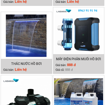
HYDRO 3
RC60
Liên hệ
Liên hệ
Giá bán:
Giá bán:
MÁY ĐIỆN PHÂN MUỐI HỒ BƠI
THÁC NƯỚC HỒ BƠI
LASWIM HQ/SQ
888 đ
Giá bán:
Liên hệ
888 đ
Giá bán:
Giá cũ: