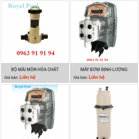
BỘ MÀI MÒN HÓA CHẤT
MÁY BƠM ĐỊNH LƯỢNG
EMAUX CL-02
EMAUX CTRL7-ORP
Liên hệ
Liên hệ
Giá bán:
Giá bán: