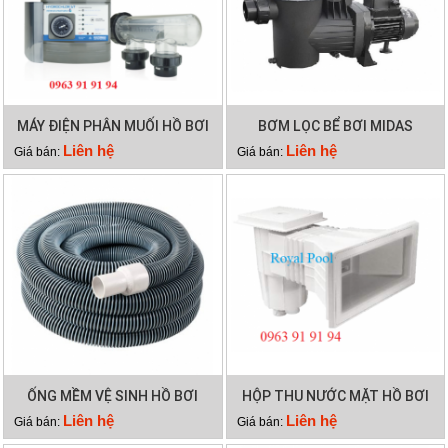
MÁY ĐIỆN PHÂN MUỐI HỒ BƠI
BƠM LỌC BỂ BƠI MIDAS
WATERCO HYDROCHLOR ST
GAMMA 26
Liên hệ
Liên hệ
Giá bán:
Giá bán:
2500
ỐNG MỀM VỆ SINH HỒ BƠI
HỘP THU NƯỚC MẶT HỒ BƠI
12M 2 LỚP
EMAUX EM0140
Liên hệ
Liên hệ
Giá bán:
Giá bán: