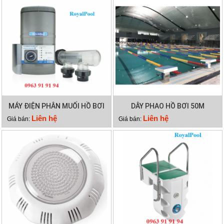
MÁY ĐIỆN PHÂN MUỐI HỒ BƠI
DÂY PHAO HỒ BƠI 50M
WATERCO HYDROCHLOR MK3
Liên hệ
Liên hệ
Giá bán:
Giá bán:
ST 3000