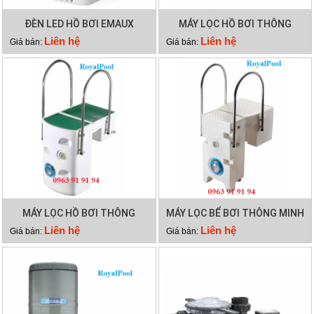
ĐÈN LED HỒ BƠI EMAUX
MÁY LỌC HỒ BƠI THÔNG
TP100
MINH PK 8028
Liên hệ
Liên hệ
Giá bán:
Giá bán:
MÁY LỌC HỒ BƠI THÔNG
MÁY LỌC BỂ BƠI THÔNG MINH
MINH PK 8025
PK 8029
Liên hệ
Liên hệ
Giá bán:
Giá bán: