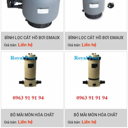
BÌNH LỌC CÁT HỒ BƠI EMAUX
BÌNH LỌC CÁT HỒ BƠI EMAUX
SP700
P350
Liên hệ
Liên hệ
Giá bán:
Giá bán:
BỘ MÀI MÒN HÓA CHẤT
BỘ MÀI MÒN HÓA CHẤT
EMAUX CLL-75
EMAUX CLL-50
Liên hệ
Liên hệ
Giá bán:
Giá bán: