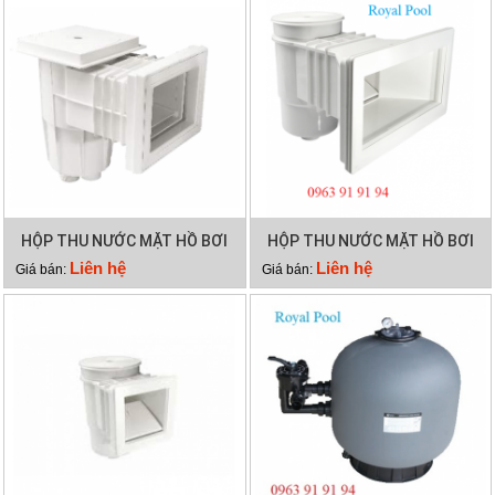
HỘP THU NƯỚC MẶT HỒ BƠI
HỘP THU NƯỚC MẶT HỒ BƠI
EMAUX EM0130
EMAUX EM0020
Liên hệ
Liên hệ
Giá bán:
Giá bán: