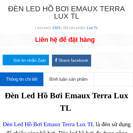
ĐÈN LED HỒ BƠI EMAUX TERRA
LUX TL
Lượt xem:
1503
| Mã sản phẩm:
Lux TL
Liên hệ để đặt hàng
Gửi tin nhắn Zalo
Share facebook
Thông tin chi tiết
Bình luận sản phẩm
Đèn Led Hồ Bơi Emaux Terra Lux
TL
Đèn Led Hồ Bơi Emaux Terra Lux TL
là đèn sử dụng
để chiếu sáng hồ bơi. Đèn led hồ bơi đa dạng công