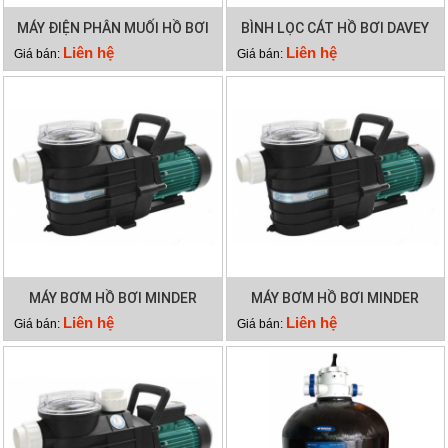
MÁY ĐIỆN PHÂN MUỐI HỒ BƠI
BÌNH LỌC CÁT HỒ BƠI DAVEY
WATERCO HYDROCHLOR
DEP2140
Liên hệ
Liên hệ
Giá bán:
Giá bán:
MINERAL 5000
MÁY BƠM HỒ BƠI MINDER
MÁY BƠM HỒ BƠI MINDER
MXB300
MXB250
Liên hệ
Liên hệ
Giá bán:
Giá bán: