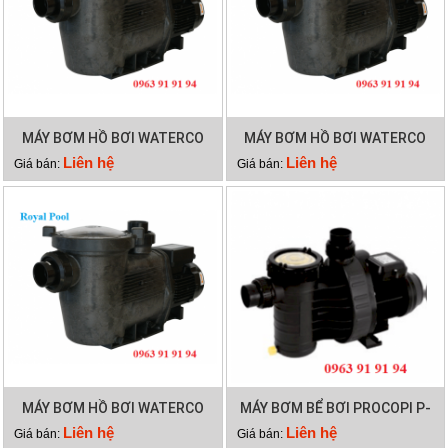
MÁY BƠM HỒ BƠI WATERCO
MÁY BƠM HỒ BƠI WATERCO
HYDROSTAR 200
HYDROSTAR 250
Liên hệ
Liên hệ
Giá bán:
Giá bán:
MÁY BƠM HỒ BƠI WATERCO
MÁY BƠM BỂ BƠI PROCOPI P-
HYDROSTAR 300
AP 0.95HP
Liên hệ
Liên hệ
Giá bán:
Giá bán: