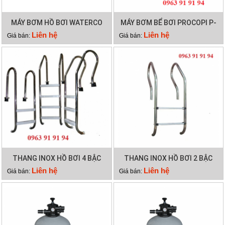
MÁY BƠM HỒ BƠI WATERCO
MÁY BƠM BỂ BƠI PROCOPI P-
HYDROSTAR 300
AP 0.95HP
Liên hệ
Liên hệ
Giá bán:
Giá bán:
THANG INOX HỒ BƠI 4 BẬC
THANG INOX HỒ BƠI 2 BẬC
Liên hệ
Liên hệ
Giá bán:
Giá bán: