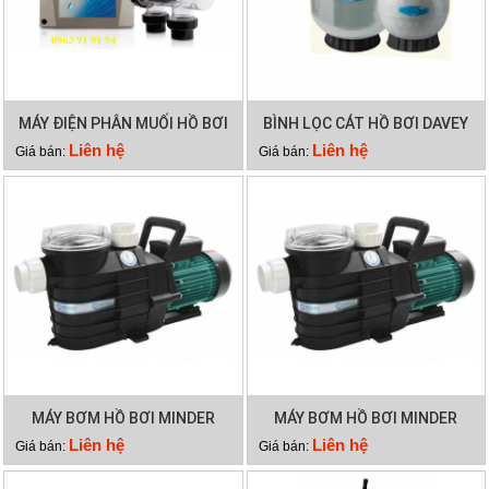
MÁY ĐIỆN PHÂN MUỐI HỒ BƠI
BÌNH LỌC CÁT HỒ BƠI DAVEY
WATERCO HYDROCHLOR
DEP2140
Liên hệ
Liên hệ
Giá bán:
Giá bán:
MINERAL 5000
MÁY BƠM HỒ BƠI MINDER
MÁY BƠM HỒ BƠI MINDER
MXB300
MXB250
Liên hệ
Liên hệ
Giá bán:
Giá bán: