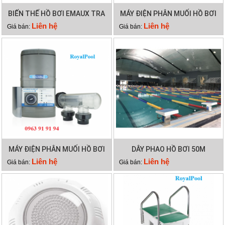
BIẾN THẾ HỒ BƠI EMAUX TRA
MÁY ĐIỆN PHÂN MUỐI HỒ BƠI
300VA
WATERCO HYDROCHLOR MK3
Liên hệ
Liên hệ
Giá bán:
Giá bán:
ST 2000
MÁY ĐIỆN PHÂN MUỐI HỒ BƠI
DÂY PHAO HỒ BƠI 50M
WATERCO HYDROCHLOR MK3
Liên hệ
Liên hệ
Giá bán:
Giá bán:
ST 3000