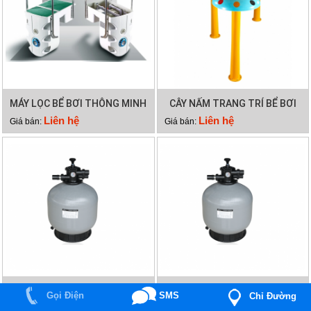
MÁY LỌC BỂ BƠI THÔNG MINH
CÂY NẤM TRANG TRÍ BỂ BƠI
PK 8026
Liên hệ
Liên hệ
Giá bán:
Giá bán:
BÌNH LỌC CÁT HỒ BƠI EMAUX
BÌNH LỌC CÁT HỒ BƠI EMAUX
Gọi Điện
SMS
Chỉ Đường
V1200
V1000
Liên hệ
Liên hệ
Giá bán:
Giá bán: