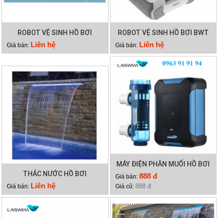
ROBOT VỆ SINH HỒ BƠI
ROBOT VỆ SINH HỒ BƠI BWT
HYDRO 3
RC60
Liên hệ
Liên hệ
Giá bán:
Giá bán:
MÁY ĐIỆN PHÂN MUỐI HỒ BƠI
THÁC NƯỚC HỒ BƠI
LASWIM HQ/SQ
888 đ
Giá bán:
Liên hệ
888 đ
Giá bán:
Giá cũ: