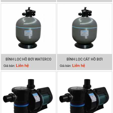
BÌNH LỌC HỒ BƠI WATERCO
BÌNH LỌC CÁT HỒ BƠI
S600
WATERCO S500
Liên hệ
Liên hệ
Giá bán:
Giá bán: