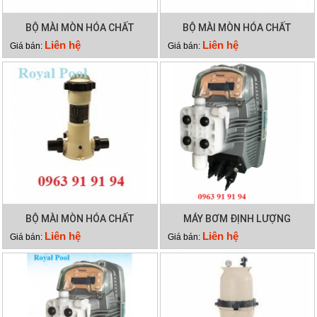
BỘ MÀI MÒN HÓA CHẤT
BỘ MÀI MÒN HÓA CHẤT
EMAUX CLL-75
EMAUX CLL-50
Liên hệ
Liên hệ
Giá bán:
Giá bán:
BỘ MÀI MÒN HÓA CHẤT
MÁY BƠM ĐỊNH LƯỢNG
EMAUX CL-02
EMAUX CTRL7-ORP
Liên hệ
Liên hệ
Giá bán:
Giá bán: