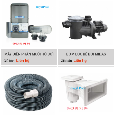
MÁY ĐIỆN PHÂN MUỐI HỒ BƠI
BƠM LỌC BỂ BƠI MIDAS
WATERCO HYDROCHLOR ST
GAMMA 26
Liên hệ
Liên hệ
Giá bán:
Giá bán:
2500