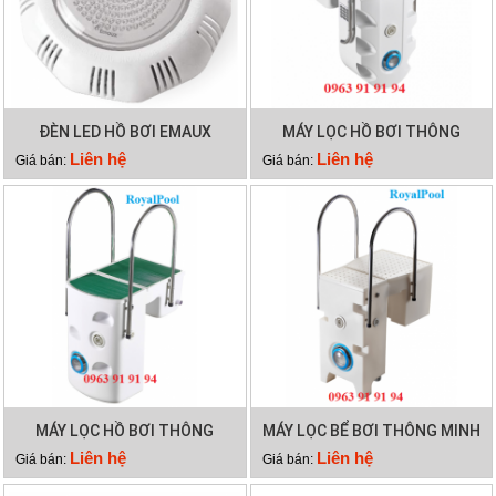
ĐÈN LED HỒ BƠI EMAUX
MÁY LỌC HỒ BƠI THÔNG
TP100
MINH PK 8028
Liên hệ
Liên hệ
Giá bán:
Giá bán:
MÁY LỌC HỒ BƠI THÔNG
MÁY LỌC BỂ BƠI THÔNG MINH
MINH PK 8025
PK 8029
Liên hệ
Liên hệ
Giá bán:
Giá bán: