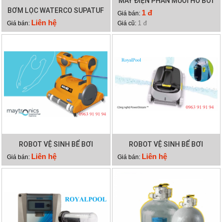
MÁY ĐIỆN PHÂN MUỐI HỒ BƠI
BƠM LỌC WATERCO SUPATUF
WATERCO HYDROCHLOR
1 đ
Giá bán:
300
MINERAL 4000
Liên hệ
1 đ
Giá bán:
Giá cũ:
ROBOT VỆ SINH BỂ BƠI
ROBOT VỆ SINH BỂ BƠI
DOLPHIN WAVE 75
DOLPHIN X40 PLUS
Liên hệ
Liên hệ
Giá bán:
Giá bán: