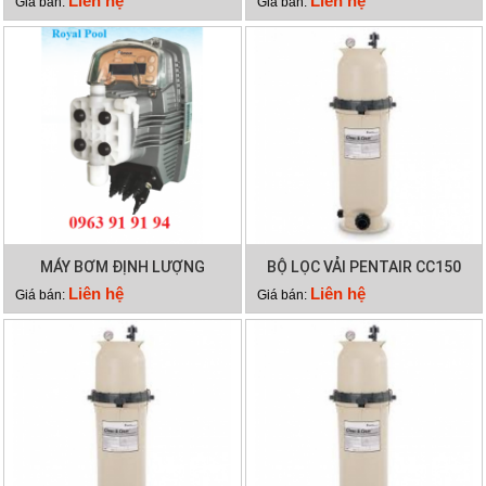
Liên hệ
Liên hệ
Giá bán:
Giá bán:
MÁY BƠM ĐỊNH LƯỢNG
BỘ LỌC VẢI PENTAIR CC150
EMAUX CTRL7-PH
Liên hệ
Liên hệ
Giá bán:
Giá bán: