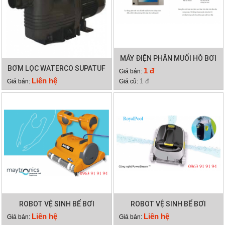
MÁY ĐIỆN PHÂN MUỐI HỒ BƠI
BƠM LỌC WATERCO SUPATUF
WATERCO HYDROCHLOR
1 đ
Giá bán:
300
MINERAL 4000
Liên hệ
1 đ
Giá bán:
Giá cũ:
ROBOT VỆ SINH BỂ BƠI
ROBOT VỆ SINH BỂ BƠI
DOLPHIN WAVE 75
DOLPHIN X40 PLUS
Liên hệ
Liên hệ
Giá bán:
Giá bán: