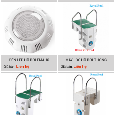
ST 3000
ĐÈN LED HỒ BƠI EMAUX
MÁY LỌC HỒ BƠI THÔNG
TP100
MINH PK 8028
Liên hệ
Liên hệ
Giá bán:
Giá bán: