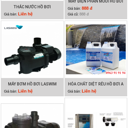
MÁY ĐIỆN PHÂN MUỐI HỒ BƠI
THÁC NƯỚC HỒ BƠI
LASWIM HQ/SQ
888 đ
Giá bán:
Liên hệ
888 đ
Giá bán:
Giá cũ:
MÁY BƠM HỒ BƠI LASWIM
HÓA CHẤT DIỆT RÊU HỒ BƠI A
WL-KP756
TRINE
Liên hệ
Liên hệ
Giá bán:
Giá bán: