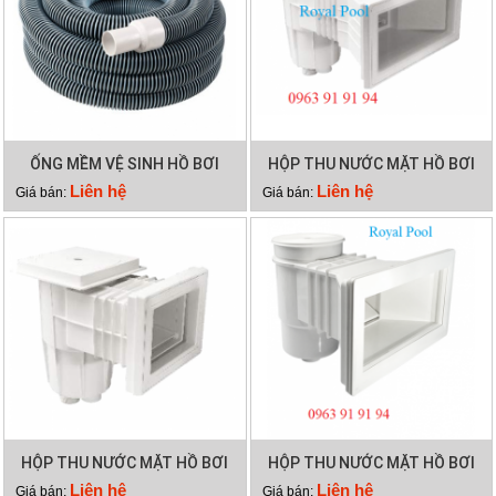
ỐNG MỀM VỆ SINH HỒ BƠI
HỘP THU NƯỚC MẶT HỒ BƠI
12M 2 LỚP
EMAUX EM0140
Liên hệ
Liên hệ
Giá bán:
Giá bán:
HỘP THU NƯỚC MẶT HỒ BƠI
HỘP THU NƯỚC MẶT HỒ BƠI
EMAUX EM0130
EMAUX EM0020
Liên hệ
Liên hệ
Giá bán:
Giá bán: