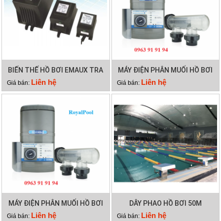
BIẾN THẾ HỒ BƠI EMAUX TRA
MÁY ĐIỆN PHÂN MUỐI HỒ BƠI
300VA
WATERCO HYDROCHLOR MK3
Liên hệ
Liên hệ
Giá bán:
Giá bán:
ST 2000
MÁY ĐIỆN PHÂN MUỐI HỒ BƠI
DÂY PHAO HỒ BƠI 50M
WATERCO HYDROCHLOR MK3
Liên hệ
Liên hệ
Giá bán:
Giá bán: