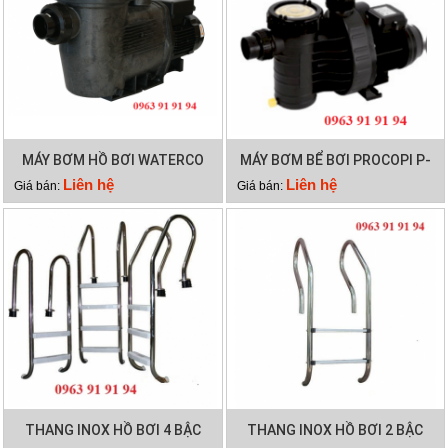
MÁY BƠM HỒ BƠI WATERCO
MÁY BƠM BỂ BƠI PROCOPI P-
HYDROSTAR 300
AP 0.95HP
Liên hệ
Liên hệ
Giá bán:
Giá bán:
THANG INOX HỒ BƠI 4 BẬC
THANG INOX HỒ BƠI 2 BẬC