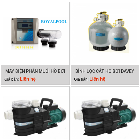
MÁY ĐIỆN PHÂN MUỐI HỒ BƠI
BÌNH LỌC CÁT HỒ BƠI DAVEY
WATERCO HYDROCHLOR
DEP2140
Liên hệ
Liên hệ
Giá bán:
Giá bán:
MINERAL 5000