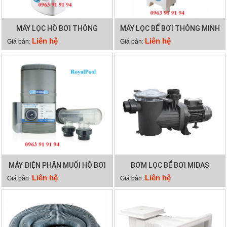
MÁY LỌC HỒ BƠI THÔNG
MÁY LỌC BỂ BƠI THÔNG MINH
MINH PK 8025
PK 8029
Liên hệ
Liên hệ
Giá bán:
Giá bán:
MÁY ĐIỆN PHÂN MUỐI HỒ BƠI
BƠM LỌC BỂ BƠI MIDAS
WATERCO HYDROCHLOR ST
GAMMA 26
Liên hệ
Liên hệ
Giá bán:
Giá bán:
2500