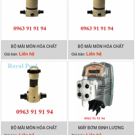
BỘ MÀI MÒN HÓA CHẤT
BỘ MÀI MÒN HÓA CHẤT
EMAUX CLL-75
EMAUX CLL-50
Liên hệ
Liên hệ
Giá bán:
Giá bán:
BỘ MÀI MÒN HÓA CHẤT
MÁY BƠM ĐỊNH LƯỢNG
EMAUX CL-02
EMAUX CTRL7-ORP