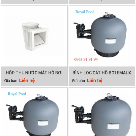
HỘP THU NƯỚC MẶT HỒ BƠI
BÌNH LỌC CÁT HỒ BƠI EMAUX
EMAUX EM0010
SP500
Liên hệ
Liên hệ
Giá bán:
Giá bán: