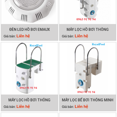
ĐÈN LED HỒ BƠI EMAUX
MÁY LỌC HỒ BƠI THÔNG
TP100
MINH PK 8028
Liên hệ
Liên hệ
Giá bán:
Giá bán:
MÁY LỌC HỒ BƠI THÔNG
MÁY LỌC BỂ BƠI THÔNG MINH
MINH PK 8025
PK 8029
Liên hệ
Liên hệ
Giá bán:
Giá bán: