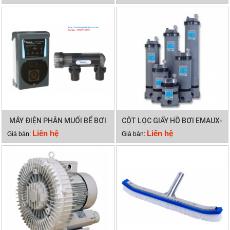
MÁY ĐIỆN PHÂN MUỐI BỂ BƠI
CỘT LỌC GIẤY HỒ BƠI EMAUX-
EMAUX SSC50
CF75
Liên hệ
Liên hệ
Giá bán:
Giá bán: