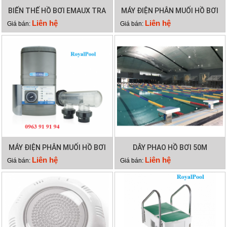
BIẾN THẾ HỒ BƠI EMAUX TRA
MÁY ĐIỆN PHÂN MUỐI HỒ BƠI
300VA
WATERCO HYDROCHLOR MK3
Liên hệ
Liên hệ
Giá bán:
Giá bán:
ST 2000
MÁY ĐIỆN PHÂN MUỐI HỒ BƠI
DÂY PHAO HỒ BƠI 50M
WATERCO HYDROCHLOR MK3
Liên hệ
Liên hệ
Giá bán:
Giá bán:
ST 3000