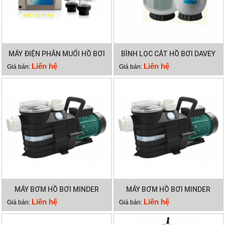
MÁY ĐIỆN PHÂN MUỐI HỒ BƠI
BÌNH LỌC CÁT HỒ BƠI DAVEY
WATERCO HYDROCHLOR
DEP2140
Liên hệ
Liên hệ
Giá bán:
Giá bán:
MINERAL 5000
MÁY BƠM HỒ BƠI MINDER
MÁY BƠM HỒ BƠI MINDER
MXB300
MXB250
Liên hệ
Liên hệ
Giá bán:
Giá bán: