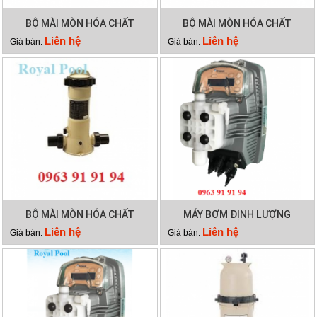
BỘ MÀI MÒN HÓA CHẤT
BỘ MÀI MÒN HÓA CHẤT
EMAUX CLL-75
EMAUX CLL-50
Liên hệ
Liên hệ
Giá bán:
Giá bán:
BỘ MÀI MÒN HÓA CHẤT
MÁY BƠM ĐỊNH LƯỢNG
EMAUX CL-02
EMAUX CTRL7-ORP
Liên hệ
Liên hệ
Giá bán:
Giá bán: