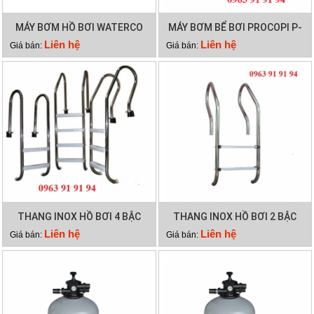
MÁY BƠM HỒ BƠI WATERCO
MÁY BƠM BỂ BƠI PROCOPI P-
HYDROSTAR 300
AP 0.95HP
Liên hệ
Liên hệ
Giá bán:
Giá bán:
THANG INOX HỒ BƠI 4 BẬC
THANG INOX HỒ BƠI 2 BẬC
Liên hệ
Liên hệ
Giá bán:
Giá bán: