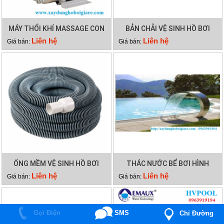
MÁY THỔI KHÍ MASSAGE CON
BẢN CHẢI VỆ SINH HỒ BƠI
SÒ 2HP
CÁN NHÔM
Liên hệ
Liên hệ
Giá bán:
Giá bán:
ỐNG MỀM VỆ SINH HỒ BƠI
THÁC NƯỚC BỂ BƠI HÌNH
15M 2 LỚP
VÒM CUNG
Liên hệ
Liên hệ
Giá bán:
Giá bán:
Gọi Điện
SMS
Chỉ Đường