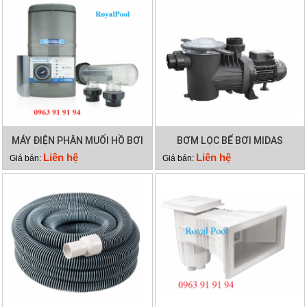
MÁY ĐIỆN PHÂN MUỐI HỒ BƠI
BƠM LỌC BỂ BƠI MIDAS
WATERCO HYDROCHLOR ST
GAMMA 26
Liên hệ
Liên hệ
Giá bán:
Giá bán:
2500