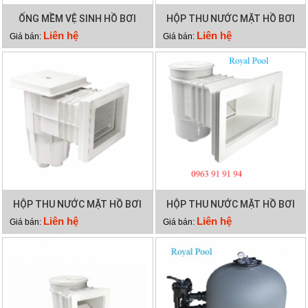
ỐNG MỀM VỆ SINH HỒ BƠI
HỘP THU NƯỚC MẶT HỒ BƠI
12M 2 LỚP
EMAUX EM0140
Liên hệ
Liên hệ
Giá bán:
Giá bán:
HỘP THU NƯỚC MẶT HỒ BƠI
HỘP THU NƯỚC MẶT HỒ BƠI
EMAUX EM0130
EMAUX EM0020
Liên hệ
Liên hệ
Giá bán:
Giá bán: