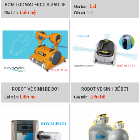
BƠM LỌC WATERCO SUPATUF
WATERCO HYDROCHLOR
1 đ
Giá bán:
300
MINERAL 4000
Liên hệ
1 đ
Giá bán:
Giá cũ:
ROBOT VỆ SINH BỂ BƠI
ROBOT VỆ SINH BỂ BƠI
DOLPHIN WAVE 75
DOLPHIN X40 PLUS
Liên hệ
Liên hệ
Giá bán:
Giá bán: