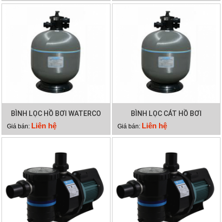
BÌNH LỌC HỒ BƠI WATERCO
BÌNH LỌC CÁT HỒ BƠI
S600
WATERCO S500
Liên hệ
Liên hệ
Giá bán:
Giá bán: