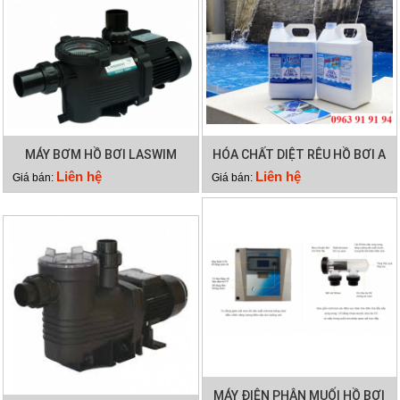
MÁY BƠM HỒ BƠI LASWIM
HÓA CHẤT DIỆT RÊU HỒ BƠI A
WL-KP756
TRINE
Liên hệ
Liên hệ
Giá bán:
Giá bán:
MÁY ĐIỆN PHÂN MUỐI HỒ BƠI