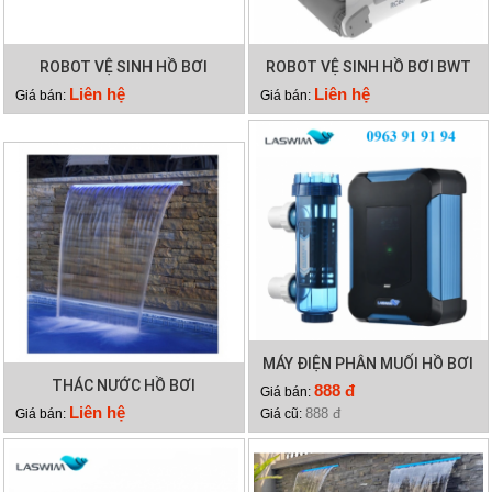
ROBOT VỆ SINH HỒ BƠI
ROBOT VỆ SINH HỒ BƠI BWT
HYDRO 3
RC60
Liên hệ
Liên hệ
Giá bán:
Giá bán:
MÁY ĐIỆN PHÂN MUỐI HỒ BƠI
THÁC NƯỚC HỒ BƠI
LASWIM HQ/SQ
888 đ
Giá bán:
Liên hệ
888 đ
Giá bán:
Giá cũ: