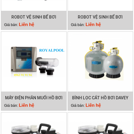
ROBOT VỆ SINH BỂ BƠI
ROBOT VỆ SINH BỂ BƠI
DOLPHIN WAVE 75
DOLPHIN X40 PLUS
Liên hệ
Liên hệ
Giá bán:
Giá bán:
MÁY ĐIỆN PHÂN MUỐI HỒ BƠI
BÌNH LỌC CÁT HỒ BƠI DAVEY
WATERCO HYDROCHLOR
DEP2140
Liên hệ
Liên hệ
Giá bán:
Giá bán:
MINERAL 5000