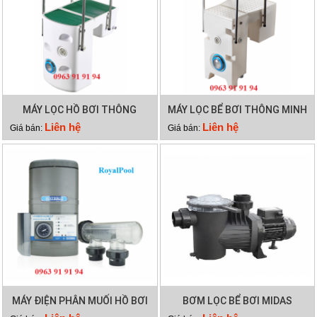
MÁY LỌC HỒ BƠI THÔNG
MÁY LỌC BỂ BƠI THÔNG MINH
MINH PK 8025
PK 8029
Liên hệ
Liên hệ
Giá bán:
Giá bán:
MÁY ĐIỆN PHÂN MUỐI HỒ BƠI
BƠM LỌC BỂ BƠI MIDAS
WATERCO HYDROCHLOR ST
GAMMA 26