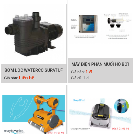
MÁY ĐIỆN PHÂN MUỐI HỒ BƠI
BƠM LỌC WATERCO SUPATUF
WATERCO HYDROCHLOR
1 đ
Giá bán:
300
MINERAL 4000
Liên hệ
1 đ
Giá bán:
Giá cũ: