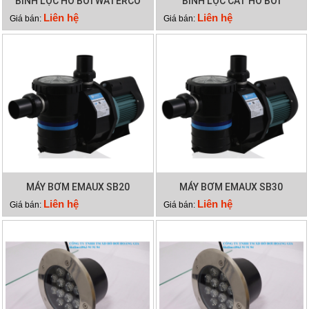
BÌNH LỌC HỒ BƠI WATERCO
BÌNH LỌC CÁT HỒ BƠI
S600
WATERCO S500
Liên hệ
Liên hệ
Giá bán:
Giá bán:
MÁY BƠM EMAUX SB20
MÁY BƠM EMAUX SB30
Liên hệ
Liên hệ
Giá bán:
Giá bán: