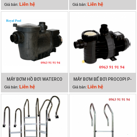
HYDROSTAR 200
HYDROSTAR 250
Liên hệ
Liên hệ
Giá bán:
Giá bán:
MÁY BƠM HỒ BƠI WATERCO
MÁY BƠM BỂ BƠI PROCOPI P-
HYDROSTAR 300
AP 0.95HP
Liên hệ
Liên hệ
Giá bán:
Giá bán: