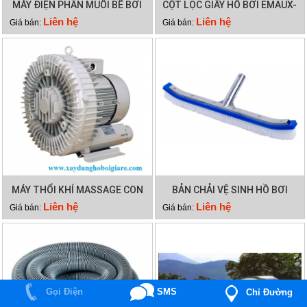
MÁY ĐIỆN PHÂN MUỐI BỂ BƠI
CỘT LỌC GIẤY HỒ BƠI EMAUX-
EMAUX SSC50
CF75
Liên hệ
Liên hệ
Giá bán:
Giá bán:
MÁY THỔI KHÍ MASSAGE CON
BẢN CHẢI VỆ SINH HỒ BƠI
SÒ 2HP
CÁN NHÔM
Liên hệ
Liên hệ
Giá bán:
Giá bán:
Gọi Điện
SMS
Chỉ Đường