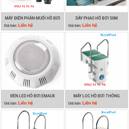
MÁY ĐIỆN PHÂN MUỐI HỒ BƠI
DÂY PHAO HỒ BƠI 50M
WATERCO HYDROCHLOR MK3
Liên hệ
Liên hệ
Giá bán:
Giá bán:
ST 3000
ĐÈN LED HỒ BƠI EMAUX
MÁY LỌC HỒ BƠI THÔNG
TP100
MINH PK 8028
Liên hệ
Liên hệ
Giá bán:
Giá bán: