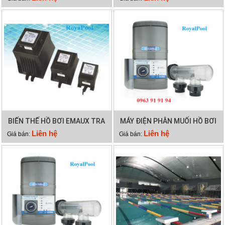
BIẾN THẾ HỒ BƠI EMAUX TRA
MÁY ĐIỆN PHÂN MUỐI HỒ BƠI
300VA
WATERCO HYDROCHLOR MK3
Liên hệ
Liên hệ
Giá bán:
Giá bán:
ST 2000