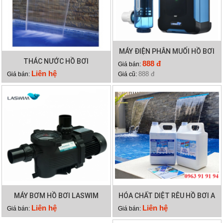
MÁY ĐIỆN PHÂN MUỐI HỒ BƠI
THÁC NƯỚC HỒ BƠI
LASWIM HQ/SQ
888 đ
Giá bán:
Liên hệ
888 đ
Giá bán:
Giá cũ:
MÁY BƠM HỒ BƠI LASWIM
HÓA CHẤT DIỆT RÊU HỒ BƠI A
WL-KP756
TRINE
Liên hệ
Liên hệ
Giá bán:
Giá bán: