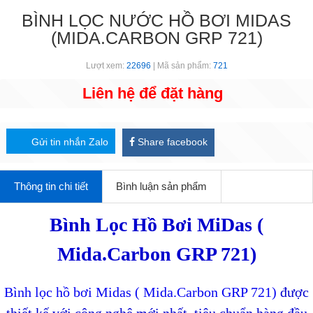
BÌNH LỌC NƯỚC HỒ BƠI MIDAS
(MIDA.CARBON GRP 721)
Lượt xem:
22696
| Mã sản phẩm:
721
Liên hệ để đặt hàng
Gửi tin nhắn Zalo
Share facebook
Thông tin chi tiết
Bình luận sản phẩm
Bình Lọc Hồ Bơi MiDas (
Mida.Carbon GRP 721)
Bình lọc hồ bơi Midas ( Mida.Carbon GRP 721)
được
thiết kế với công nghệ mới nhất, tiêu chuẩn hàng đầu