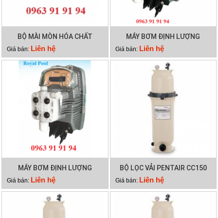
BỘ MÀI MÒN HÓA CHẤT
MÁY BƠM ĐỊNH LƯỢNG
EMAUX CL-02
EMAUX CTRL7-ORP
Liên hệ
Liên hệ
Giá bán:
Giá bán:
MÁY BƠM ĐỊNH LƯỢNG
BỘ LỌC VẢI PENTAIR CC150
EMAUX CTRL7-PH
Liên hệ
Liên hệ
Giá bán:
Giá bán: