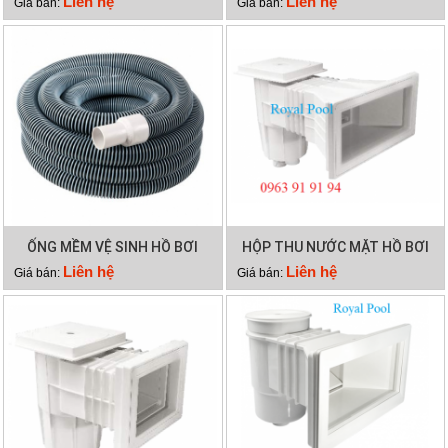
Liên hệ
Liên hệ
Giá bán:
Giá bán:
2500
ỐNG MỀM VỆ SINH HỒ BƠI
HỘP THU NƯỚC MẶT HỒ BƠI
12M 2 LỚP
EMAUX EM0140
Liên hệ
Liên hệ
Giá bán:
Giá bán: