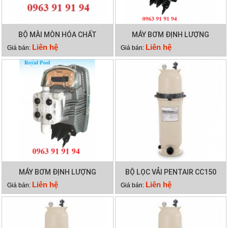
BỘ MÀI MÒN HÓA CHẤT
MÁY BƠM ĐỊNH LƯỢNG
EMAUX CL-02
EMAUX CTRL7-ORP
Liên hệ
Liên hệ
Giá bán:
Giá bán:
MÁY BƠM ĐỊNH LƯỢNG
BỘ LỌC VẢI PENTAIR CC150
EMAUX CTRL7-PH
Liên hệ
Liên hệ
Giá bán:
Giá bán: