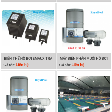
BIẾN THẾ HỒ BƠI EMAUX TRA
MÁY ĐIỆN PHÂN MUỐI HỒ BƠI
300VA
WATERCO HYDROCHLOR MK3
Liên hệ
Liên hệ
Giá bán:
Giá bán:
ST 2000