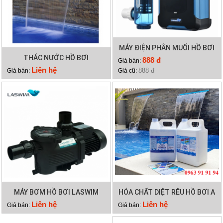
MÁY ĐIỆN PHÂN MUỐI HỒ BƠI
THÁC NƯỚC HỒ BƠI
LASWIM HQ/SQ
888 đ
Giá bán:
Liên hệ
888 đ
Giá bán:
Giá cũ:
MÁY BƠM HỒ BƠI LASWIM
HÓA CHẤT DIỆT RÊU HỒ BƠI A
WL-KP756
TRINE
Liên hệ
Liên hệ
Giá bán:
Giá bán: