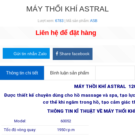
MÁY THỔI KHÍ ASTRAL
Lượt xem:
6783
| Mã sản phẩm:
ASB
Liên hệ để đặt hàng
Gửi tin nhắn Zalo
Share facebook
Thông tin chi tiết
Bình luận sản phẩm
MÁY THỒI KHÍ ASTRAL 1
Được thiết kế chuyên dùng cho hồ massage và spa, tạo lực
cơ thể khi ngâm trong hồ, tạo cảm giác th
THÔNG TIN KĨ THUẬT VỀ MÁY THỔI KH
Model:
60052
Tốc độ vòng quay:
1950 r.p.m