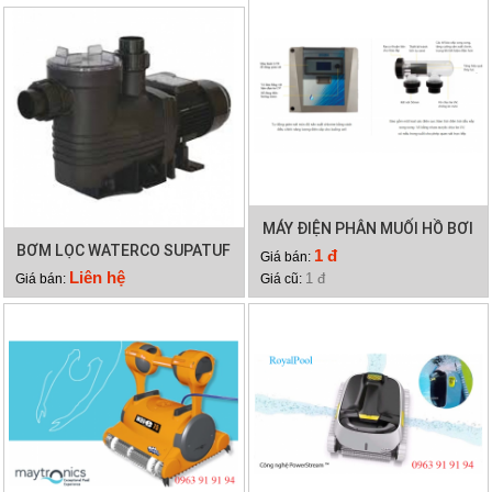
MÁY ĐIỆN PHÂN MUỐI HỒ BƠI
BƠM LỌC WATERCO SUPATUF
WATERCO HYDROCHLOR
1 đ
Giá bán:
300
MINERAL 4000
Liên hệ
1 đ
Giá bán:
Giá cũ: