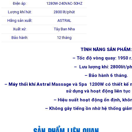
Điện áp:
1280W-240VAC-50HZ
Lượng khí hút:
2800 lít/phút
Hãng sản xuất:
ASTRAL
Xuất xứ:
Tây Ban Nha
Bảo hành:
12 tháng
TÍNH NĂNG SẢN PHẨM:
– Tốc độ vòng quay: 1950 r
– Lưu lượng khí: 2800lít/ph
– Bảo hành 6 tháng.
–
Máy thổi khí Astral
Massage và Spa 1200W có thiết kế nh
sử dụng và hoạt động liên tục 
– Hiệu suất hoạt động ổn định, khô
– Không gây tiếng ồn nhờ hệ thống giảm
SẢN PHẨM LIÊN QUAN