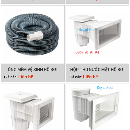
2500
ỐNG MỀM VỆ SINH HỒ BƠI
HỘP THU NƯỚC MẶT HỒ BƠI
12M 2 LỚP
EMAUX EM0140
Liên hệ
Liên hệ
Giá bán:
Giá bán: