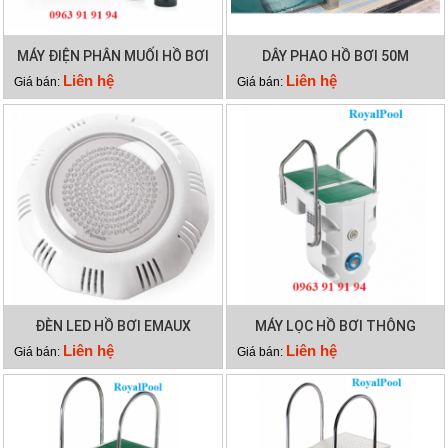
MÁY ĐIỆN PHÂN MUỐI HỒ BƠI
DÂY PHAO HỒ BƠI 50M
WATERCO HYDROCHLOR MK3
Liên hệ
Liên hệ
Giá bán:
Giá bán:
ST 3000
ĐÈN LED HỒ BƠI EMAUX
MÁY LỌC HỒ BƠI THÔNG
TP100
MINH PK 8028
Liên hệ
Liên hệ
Giá bán:
Giá bán: