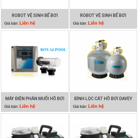
ROBOT VỆ SINH BỂ BƠI
ROBOT VỆ SINH BỂ BƠI
DOLPHIN WAVE 75
DOLPHIN X40 PLUS
Liên hệ
Liên hệ
Giá bán:
Giá bán:
MÁY ĐIỆN PHÂN MUỐI HỒ BƠI
BÌNH LỌC CÁT HỒ BƠI DAVEY
WATERCO HYDROCHLOR
DEP2140
Liên hệ
Liên hệ
Giá bán:
Giá bán:
MINERAL 5000