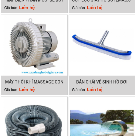
EMAUX SSC50
CF75
Liên hệ
Liên hệ
Giá bán:
Giá bán:
MÁY THỔI KHÍ MASSAGE CON
BẢN CHẢI VỆ SINH HỒ BƠI
SÒ 2HP
CÁN NHÔM
Liên hệ
Liên hệ
Giá bán:
Giá bán: