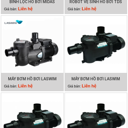
BÌNH LỌC HỒ BƠI MIDAS
ROBOT VỆ SINH HỒ BƠI TDS
(MIDA.CARBON GRP 720)
COSMY 200
Liên hệ
Liên hệ
Giá bán:
Giá bán:
MÁY BƠM HỒ BƠI LASWIM
MÁY BƠM HỒ BƠI LASWIM
HLLF SERIES
WL-KP1106
Liên hệ
Liên hệ
Giá bán:
Giá bán: