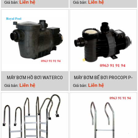
HYDROSTAR 200
HYDROSTAR 250
Liên hệ
Liên hệ
Giá bán:
Giá bán:
MÁY BƠM HỒ BƠI WATERCO
MÁY BƠM BỂ BƠI PROCOPI P-
HYDROSTAR 300
AP 0.95HP
Liên hệ
Liên hệ
Giá bán:
Giá bán: