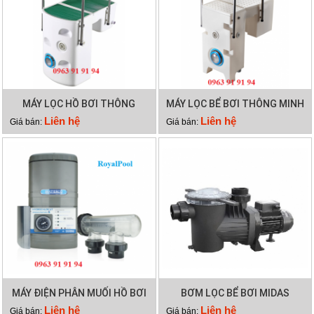
MÁY LỌC HỒ BƠI THÔNG
MÁY LỌC BỂ BƠI THÔNG MINH
MINH PK 8025
PK 8029
Liên hệ
Liên hệ
Giá bán:
Giá bán:
MÁY ĐIỆN PHÂN MUỐI HỒ BƠI
BƠM LỌC BỂ BƠI MIDAS
WATERCO HYDROCHLOR ST
GAMMA 26
Liên hệ
Liên hệ
Giá bán:
Giá bán: